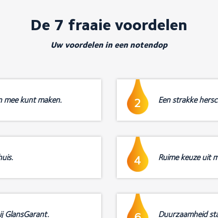
De 7 fraaie voordelen
Uw voordelen in een notendop
n mee kunt maken.
Een strakke hersch
2
uis.
Ruime keuze uit m
4
ij GlansGarant.
Duurzaamheid sta
6