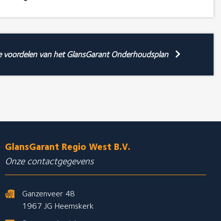
e voordelen van het GlansGarant Onderhoudsplan
GlansGarant Regio West B.V.
Onze contactgegevens
Ganzenveer 48
1967 JG Heemskerk