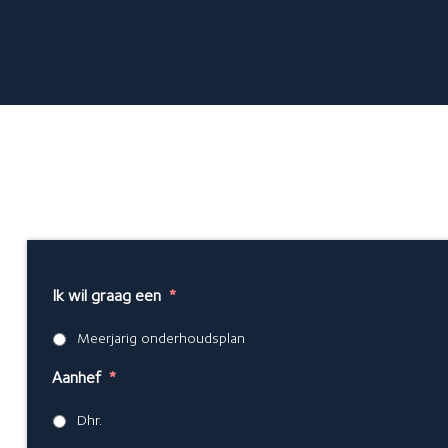
Over ons
Meer informatie over...
Over GlansGarant
De 7 fraaie voordelen
Een offerte aanvragen
Ik wil graag een
*
Meerjarig onderhoudsplan
Aanhef
*
Dhr.