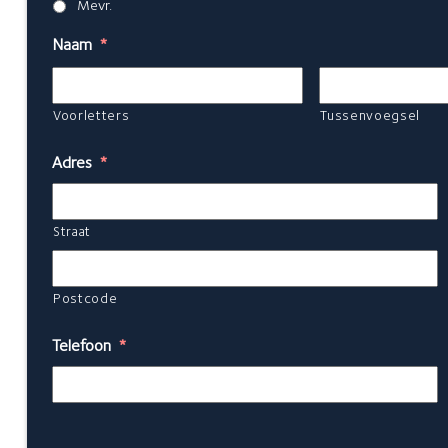
Mevr.
Naam
*
Voorletters
Tussenvoegsel
Adres
*
Straat
Postcode
Telefoon
*