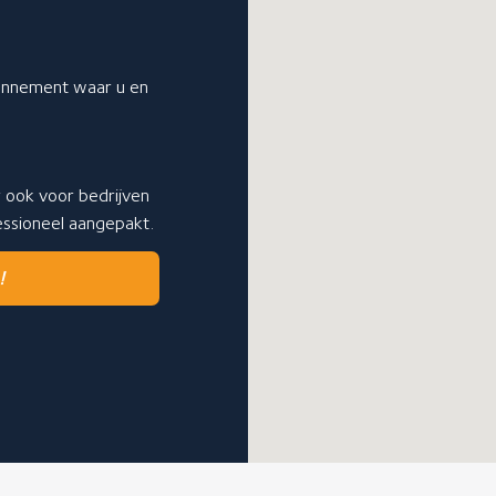
bonnement waar u en
r ook voor bedrijven
fessioneel aangepakt.
!