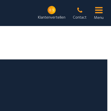
8.9
Klantenvertellen
Contact
Menu
GlansGarant Regio West B.V.
Onze contactgegevens
Ganzenveer 48
1967 JG Heemskerk
Stuur een bericht
Neem telefonisch contact met ons op: 0251-700205