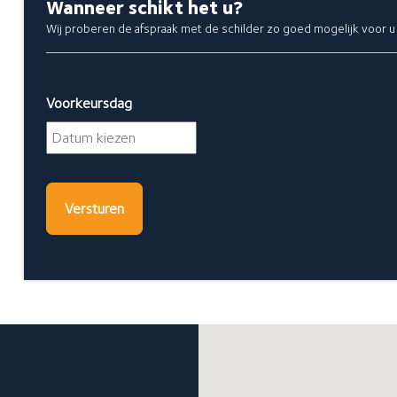
Wanneer schikt het u?
Wij proberen de afspraak met de schilder zo goed mogelijk voor u 
Voorkeursdag
DD
dash
MM
dash
JJJJ